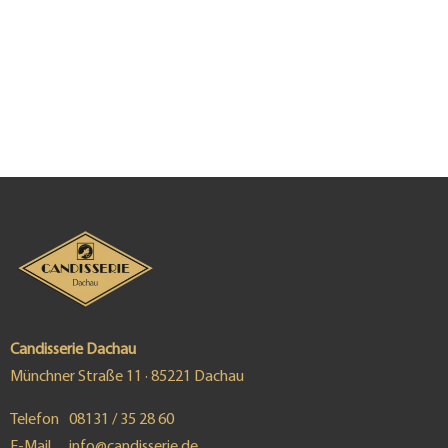
Candisserie Dachau
Münchner Straße 11 · 85221 Dachau
Telefon
08131 / 35 28 60
E-Mail
info@candisserie.de