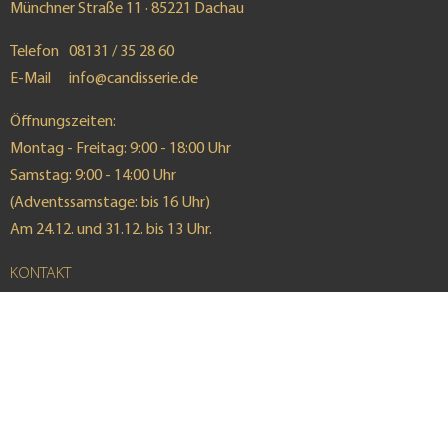
Münchner Straße 11 · 85221 Dachau
Telefon
08131 / 35 28 60
E-Mail
info@candisserie.de
Öffnungszeiten:
Montag - Freitag: 9:00 - 18:00 Uhr
Samstag: 9:00 - 14:00 Uhr
(Adventssamstage: bis 16 Uhr)
Am 24.12. und 31.12. bis 13 Uhr.
KONTAKT
ABHOLINFORMATIONEN
IMPRESSUM
DATENSCHUTZ
WIDERRUFSFORMULAR